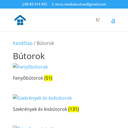
06 83 314 452
vercz.modularuhaz@gmail.com
Kezdőlap
/ Bútorok
Bútorok
Fenyőbútorok
(51)
Szekrények és kisbútorok
(131)