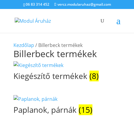
06 83 314 452
vercz.modularuhaz@gmail.com
Kezdőlap
/ Billerbeck termékek
Billerbeck termékek
Kiegészítő termékek
(8)
Paplanok, párnák
(15)