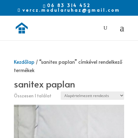
06 83 314 452
vercz.modularuhaz@gmail.com
Kezdőlap
/ “sanitex paplan” címkével rendelkező
termékek
sanitex paplan
Összesen 1 találat