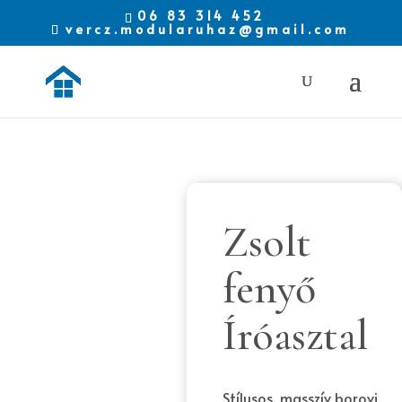
06 83 314 452
vercz.modularuhaz@gmail.com
Zsolt
fenyő
Íróasztal
Stílusos, masszív borovi