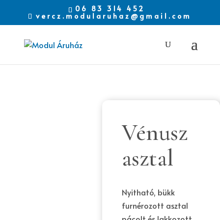
06 83 314 452
vercz.modularuhaz@gmail.com
Vénusz
asztal
Nyitható, bükk
furnérozott asztal
pácolt és lakkozott