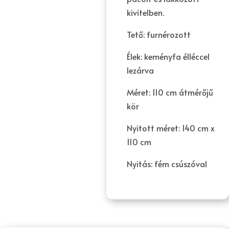
kivitelben.
Tető: furnérozott
Élek: keményfa élléccel
lezárva
Méret: 110 cm átmérőjű
kör
Nyitott méret: 140 cm x
110 cm
Nyitás: fém csúszóval