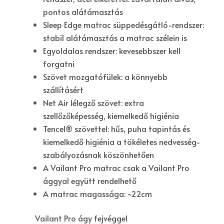
pontos alátámasztás
Sleep Edge
matrac süppedésgátló-rendszer:
stabil alátámasztás a matrac szélein is
Egyoldalas
rendszer: kevesebbszer kell
forgatni
Szövet mozgatófülek: a könnyebb
szállításért
Net Air
lélegző szövet: extra
szellőzőképesség, kiemelkedő higiénia
Tencel®
szövettel: hűs, puha tapintás és
kiemelkedő higiénia a tökéletes nedvesség-
szabályozásnak köszönhetően
A Vailant Pro matrac csak a Vailant Pro
ággyal együtt rendelhető
A matrac magassága: ~22cm
Vailant Pro ágy fejvéggel