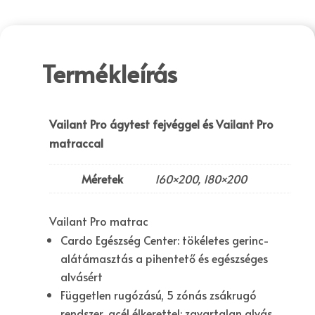
Termékleírás
Vailant Pro ágytest fejvéggel és Vailant Pro
matraccal
Méretek
160×200, 180×200
Vailant Pro matrac
Cardo Egészség Center
: tökéletes gerinc-
alátámasztás a pihentető és egészséges
alvásért
Független rugózású, 5 zónás
zsákrugó
rendszer
, acél élkerettel: zavartalan alvás,