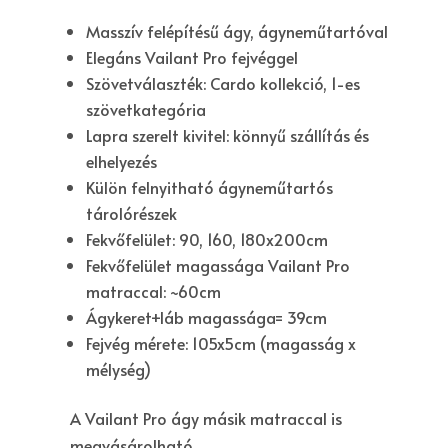
Masszív felépítésű ágy, ágyneműtartóval
Elegáns Vailant Pro fejvéggel
Szövetválaszték: Cardo kollekció, 1-es
szövetkategória
Lapra szerelt kivitel: könnyű szállítás és
elhelyezés
Külön felnyitható ágyneműtartós
tárolórészek
Fekvőfelület:
90, 160, 180x200cm
Fekvőfelület magassága Vailant Pro
matraccal: ~60cm
Ágykeret+láb magassága= 39cm
Fejvég mérete: 105x5cm (magasság x
mélység)
A Vailant Pro ágy másik matraccal is
megvásárolható.