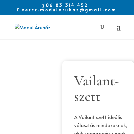
06 83 314 452
vercz.modularuhaz@gmail.com
-8%
Vailant-
szett
A Vailant szett ideális
választás mindazoknak,
akik kompromisszumok