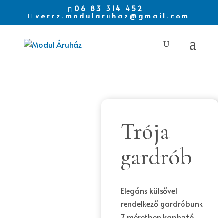
06 83 314 452
vercz.modularuhaz@gmail.com
Trója
gardrób
Elegáns külsővel
rendelkező gardróbunk
7 méretben kapható.