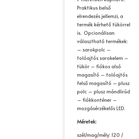
Praktikus belső
elrendezés jellemzi, a
termék kérhető tükörrel
is. Opcionálisan
választható termékek:
– sarokpolc –
tolóajtós sarokelem –
tükör – fiókos alsó
magasító – tolóajtós
felső magasító – plusz
polc – plusz mándlirúd
– fiókkonténer –
mozgásérzékelős LED.
Méretek:
szél/mag/mély: 120 /