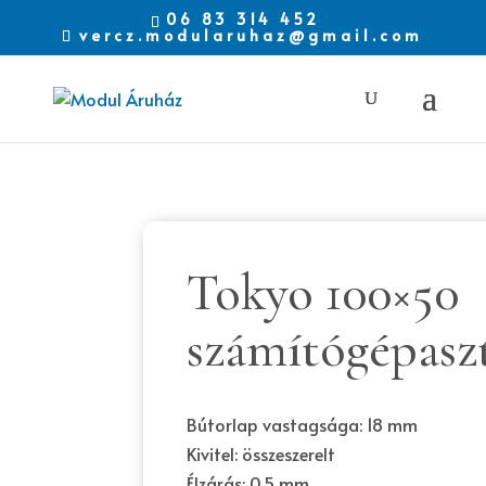
06 83 314 452
vercz.modularuhaz@gmail.com
Tokyo 100×50
számítógépasz
Bútorlap vastagsága: 18 mm
Kivitel: összeszerelt
Élzárás: 0,5 mm