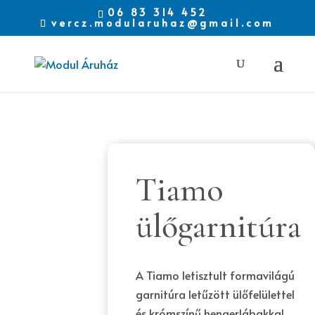
06 83 314 452
vercz.modularuhaz@gmail.com
Tiamo
ülőgarnitúra
A Tiamo letisztult formavilágú
garnitúra letűzött ülőfelülettel
és krómszínű hengerlábakkal,