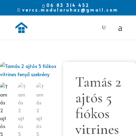
06 83 314 452
vercz.modularuhaz@gmail.com
Tamás 2
ajtós 5
fiókos
vitrines