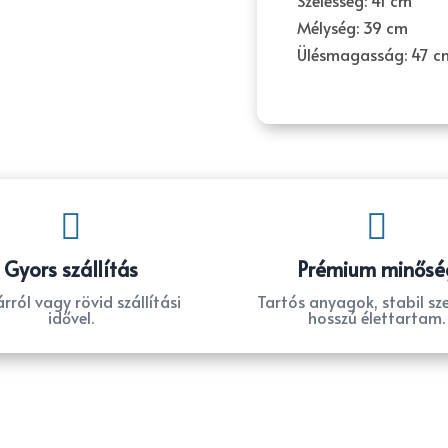
Szélesség: 41 cm
Mélység: 39 cm
Ülésmagasság: 47 c


Gyors szállítás
Prémium minősé
rról vagy rövid szállítási
Tartós anyagok, stabil sze
idővel.
hosszú élettartam.