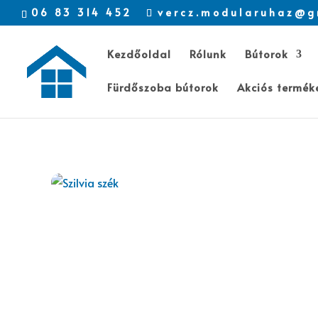
06 83 314 452
vercz.modularuhaz@g
Kezdőoldal
Rólunk
Bútorok
Fürdőszoba bútorok
Akciós termék