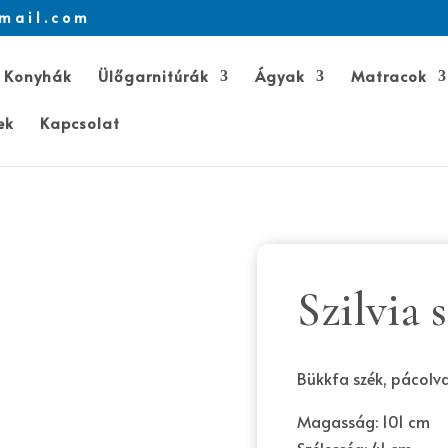
mail.com
Konyhák
Ülőgarnitúrák
Ágyak
Matracok
ek
Kapcsolat
Szilvia 
Bükkfa szék, pácolva,
Magasság: 101 cm