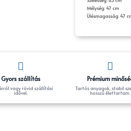
Szélesség: 63 cm
Mélység: 47 cm
Ülésmagasság: 47 c


Gyors szállítás
Prémium minősé
rról vagy rövid szállítási
Tartós anyagok, stabil sze
idővel.
hosszú élettartam.