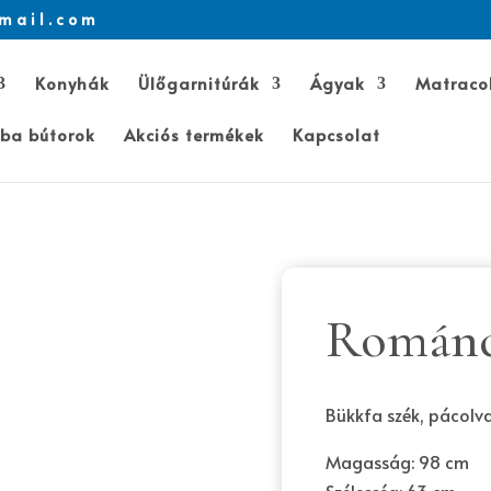
mail.com
Konyhák
Ülőgarnitúrák
Ágyak
Matraco
ba bútorok
Akciós termékek
Kapcsolat
Románc 
Bükkfa szék, pácolva,
Magasság: 98 cm