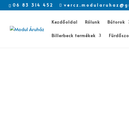
06 83 314 452
vercz.modularuhaz@g
Kezdőoldal
Rólunk
Bútorok
Billerbeck termékek
Fürdőszo