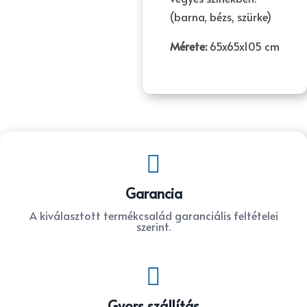
(barna, bézs, szürke)
Mérete:
65x65x105 cm

Garancia
A kiválasztott termékcsalád garanciális feltételei
szerint.

Gyors szállítás