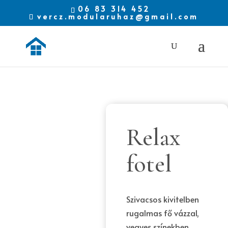
06 83 314 452
vercz.modularuhaz@gmail.com
Relax
fotel
Szivacsos kivitelben
rugalmas fő vázzal,
vegyes színekben.