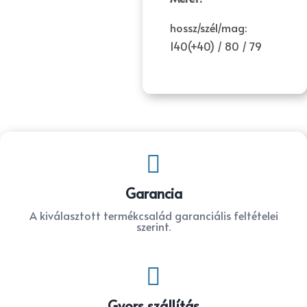
hossz/szél/mag:
140(+40) / 80 / 79

Garancia
A kiválasztott termékcsalád garanciális feltételei
szerint.

Gyors szállítás