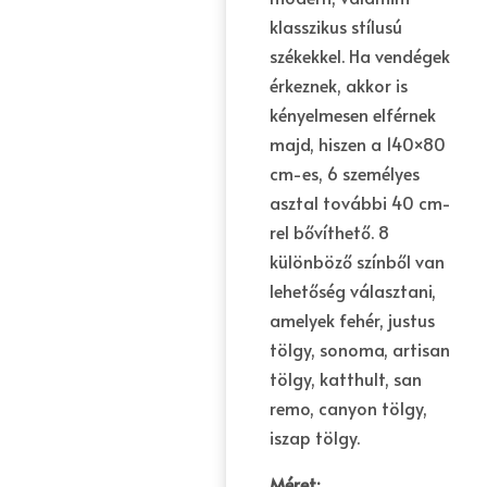
klasszikus stílusú
székekkel. Ha vendégek
érkeznek, akkor is
kényelmesen elférnek
majd, hiszen a 140×80
cm-es, 6 személyes
asztal további 40 cm-
rel bővíthető. 8
különböző színből van
lehetőség választani,
amelyek fehér, justus
tölgy, sonoma, artisan
tölgy, katthult, san
remo, canyon tölgy,
iszap tölgy.
Méret: