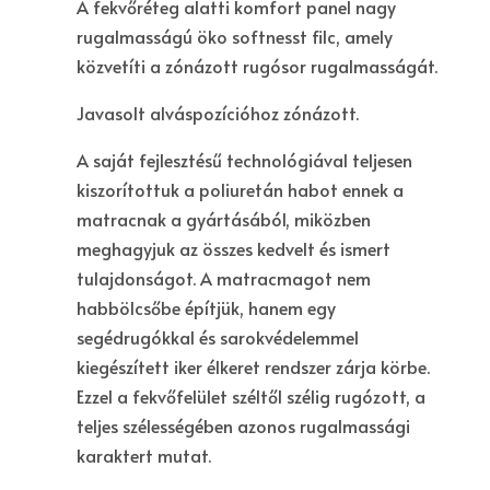
A fekvőréteg alatti komfort panel nagy
rugalmasságú öko softnesst filc, amely
közvetíti a zónázott rugósor rugalmasságát.
Javasolt alváspozícióhoz zónázott.
A saját fejlesztésű technológiával teljesen
kiszorítottuk a poliuretán habot ennek a
matracnak a gyártásából, miközben
meghagyjuk az összes kedvelt és ismert
tulajdonságot. A matracmagot nem
habbölcsőbe építjük, hanem egy
segédrugókkal és sarokvédelemmel
kiegészített iker élkeret rendszer zárja körbe.
Ezzel a fekvőfelület széltől szélig rugózott, a
teljes szélességében azonos rugalmassági
karaktert mutat.