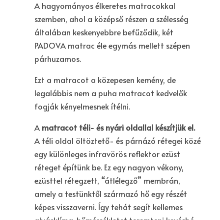
A hagyományos élkeretes matracokkal
szemben, ahol a középső részen a szélesség
általában keskenyebbre befűződik, két
PADOVA matrac éle egymás mellett szépen
párhuzamos.
Ezt a matracot a közepesen kemény, de
legalábbis nem a puha matracot kedvelők
fogják kényelmesnek ítélni.
A
matracot téli- és nyári oldallal készítjük el.
A téli oldal öltöztető- és párnázó rétegei közé
egy különleges infravörös reflektor ezüst
réteget építünk be. Ez egy nagyon vékony,
ezüsttel rétegzett, “átlélegző” membrán,
amely a testünktől származó hő egy részét
képes visszaverni. Így tehát segít kellemes