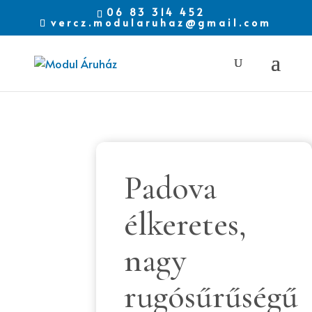
06 83 314 452
vercz.modularuhaz@gmail.com
Padova
élkeretes,
nagy
rugósűrűségű