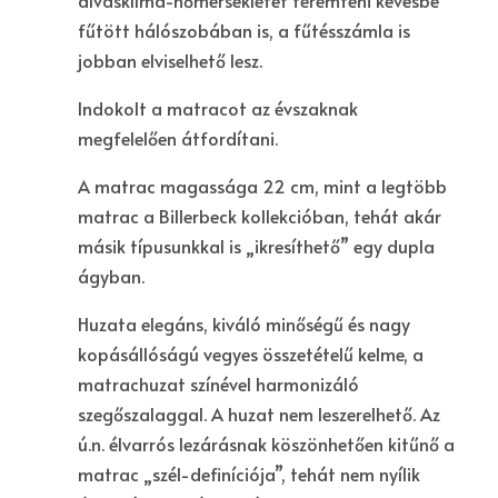
alvásklíma-hőmérsékletet teremteni kevésbé
fűtött hálószobában is, a fűtésszámla is
jobban elviselhető lesz.
Indokolt a matracot az évszaknak
megfelelően átfordítani.
A matrac magassága 22 cm, mint a legtöbb
matrac a Billerbeck kollekcióban, tehát akár
másik típusunkkal is „ikresíthető” egy dupla
ágyban.
Huzata elegáns, kiváló minőségű és nagy
kopásállóságú vegyes összetételű kelme, a
matrachuzat színével harmonizáló
szegőszalaggal. A huzat nem leszerelhető. Az
ú.n. élvarrós lezárásnak köszönhetően kitűnő a
matrac „szél-definíciója”, tehát nem nyílik