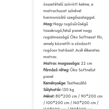
összetételű szövött kelme, a
matrachuzat színével
harmonizáló szegőszalaggal.
Mag:
Nagy rugósűrűségű
tasakrugó,Felső panel nagy
rugalmasságú Öko Softnesst filc,
amely közvetíti a zónázott
rugósor hatásait. Acél élkeretes
matrac.
Matrac magassága:
22 cm
Párnázó réteg:
Öko SoftneSst
panel
Keménysége:
Testhezálló
Súlyhatár:
130 kg
Méret:
80*200 cm / 90*200 cm
/ 100*200 cm / 140*200 cm /