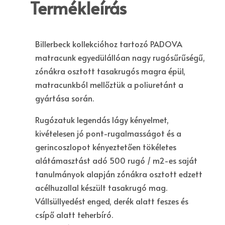
Termékleírás
Billerbeck kollekcióhoz tartozó PADOVA
matracunk egyedülállóan nagy rugósűrűségű,
zónákra osztott tasakrugós magra épül,
matracunkból mellőztük a poliuretánt a
gyártása során.
Rugózatuk legendás lágy kényelmet,
kivételesen jó pont-rugalmasságot és a
gerincoszlopot kényeztetően tökéletes
alátámasztást adó 500 rugó / m2-es saját
tanulmányok alapján zónákra osztott edzett
acélhuzallal készült tasakrugó mag.
Vállsüllyedést enged, derék alatt feszes és
csípő alatt teherbíró.