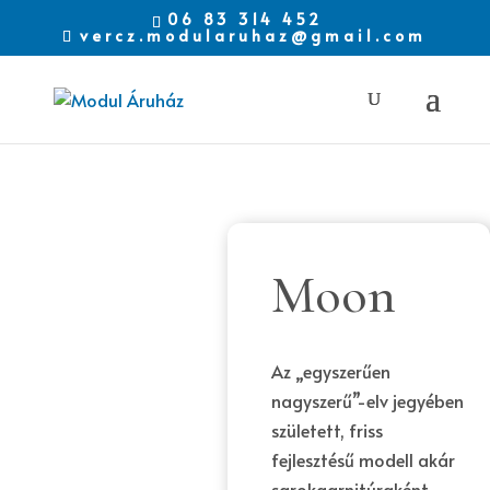
06 83 314 452
vercz.modularuhaz@gmail.com
Moon
Az „egyszerűen
nagyszerű”-elv jegyében
született, friss
fejlesztésű modell akár
sarokgarnitúraként