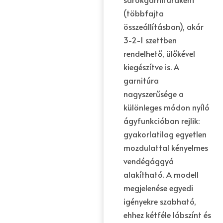
(többfajta
összeállításban), akár
3-2-1 szettben
rendelhető, ülőkével
kiegészítve is. A
garnitúra
nagyszerűsége a
különleges módon nyíló
ágyfunkcióban rejlik:
gyakorlatilag egyetlen
mozdulattal kényelmes
vendégággyá
alakítható. A modell
megjelenése egyedi
igényekre szabható,
ehhez kétféle lábszínt és