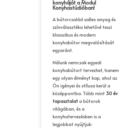
konyháját a Modul
Konyhastúdióban!
A bútorcsalád széles anyag és
színválasztéka lehetővé teszi
klasszikus és modern
konyhabútor megvalósítását
egyaránt.
Nálunk nemcsak egyedi
konyhabútort tervezhet, hanem
egy olyan élményt kap, ahol az
Ön igényei és stílusa kerül a
középpontba. Több mint
30 év
tapasztalat
a bútorok
világában, és a
konyhatervezésben is a
legjobbat nyújtjuk: