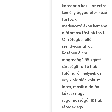
kategória közül az extra
kemény ágybetétek közé
tartozik,
medencetájékon kemény
alátámasztást biztosít.
Öt rétegből álló
szendvicsmatrac.
Középen 8 cm
magasságú 35 kg/m³
sűrűségű tartó hab
található, melynek az
egyik oldalán kókusz
latex, másik oldalán
kókusz nagy
rugalmasságú HR hab
rétegek egy