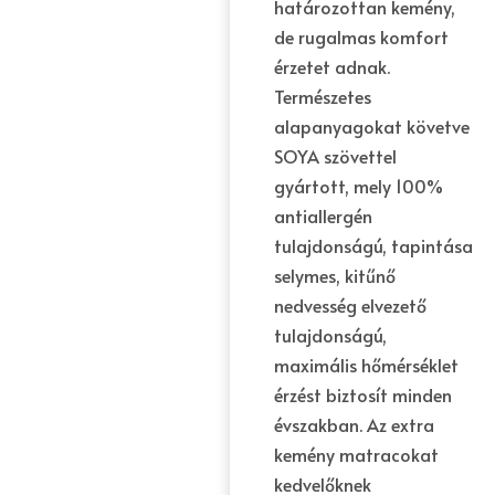
határozottan kemény,
de rugalmas komfort
érzetet adnak.
Természetes
alapanyagokat követve
SOYA szövettel
gyártott, mely 100%
antiallergén
tulajdonságú, tapintása
selymes, kitűnő
nedvesség elvezető
tulajdonságú,
maximális hőmérséklet
érzést biztosít minden
évszakban. Az extra
kemény matracokat
kedvelőknek