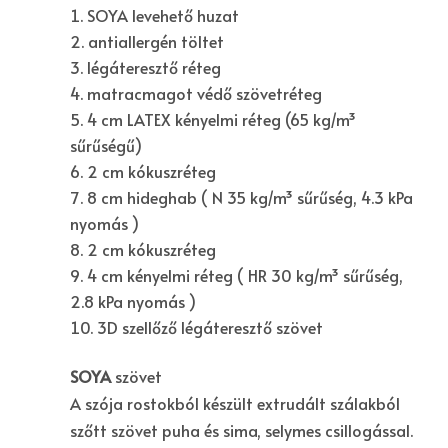
SOYA levehető huzat
antiallergén töltet
légáteresztő réteg
matracmagot védő szövetréteg
4 cm LATEX kényelmi réteg (65 kg/m³
sűrűségű)
2 cm kókuszréteg
8 cm hideghab ( N 35 kg/m³ sűrűség, 4.3 kPa
nyomás )
2 cm kókuszréteg
4 cm kényelmi réteg ( HR 30 kg/m³ sűrűség,
2.8 kPa nyomás )
3D szellőző légáteresztő szövet
SOYA
szövet
A szója rostokból készült extrudált szálakból
szőtt szövet puha és sima, selymes csillogással.