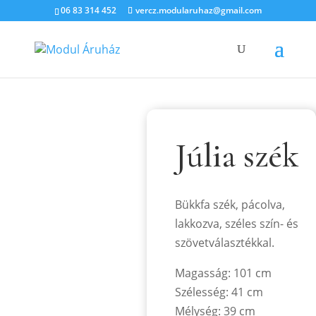
06 83 314 452
vercz.modularuhaz@gmail.com
Júlia szék
Bükkfa szék, pácolva,
lakkozva, széles szín- és
szövetválasztékkal.
Magasság: 101 cm
Szélesség: 41 cm
Mélység: 39 cm