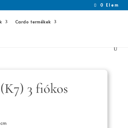
0 Elem
k
Cardo termékek
(K7) 3 fiókos
 cm