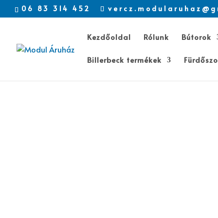
06 83 314 452
vercz.modularuhaz@g
Kezdőoldal
Rólunk
Bútorok
Billerbeck termékek
Fürdőszo