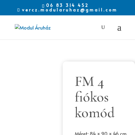
06 83 314 452
vercz.modularuhaz@gmail.com
FM 4
fiókos
komód
Méret: 84 × 90 × 46 cm