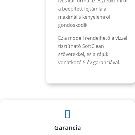
íves karforma az esztétikumról,
a beépített fejtámla a
maximális kényelemről
gondoskodik.
Ez a modell rendelhető a vízzel
tisztítható SoftClean
szövetekkel, és a rájuk
vonatkozó 5 év garanciával.

Garancia