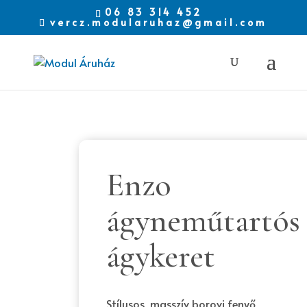
06 83 314 452
vercz.modularuhaz@gmail.com
Enzo
ágyneműtartós
ágykeret
Stílusos, masszív borovi fenyő