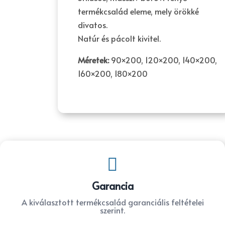
termékcsalád eleme, mely örökké
divatos.
Natúr és pácolt kivitel.
Méretek:
90×200, 120×200, 140×200,
160×200, 180×200

Garancia
A kiválasztott termékcsalád garanciális feltételei
szerint.