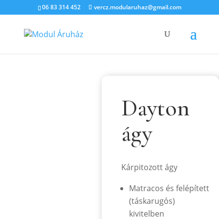
06 83 314 452
vercz.modularuhaz@gmail.com
Dayton
ágy
Kárpitozott ágy
Matracos és felépített
(táskarugós)
kivitelben