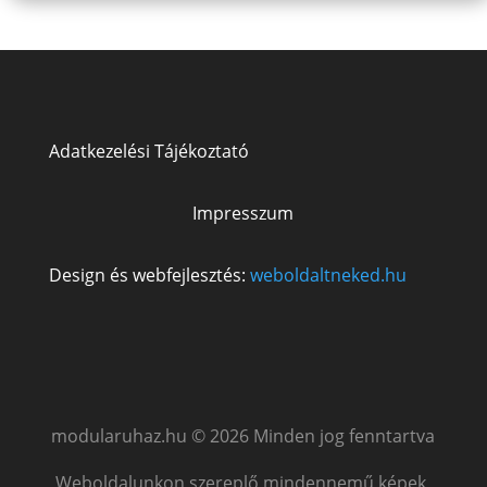
Adatkezelési Tájékoztató
Impresszum
Design és webfejlesztés:
weboldaltneked.hu
modularuhaz.hu © 2026 Minden jog fenntartva
Weboldalunkon szereplő mindennemű képek,