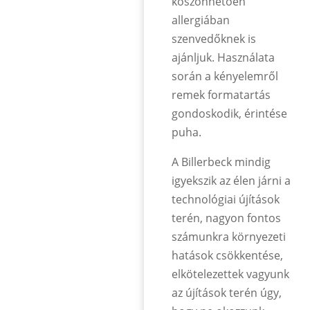
köszönhetően
allergiában
szenvedőknek is
ajánljuk. Használata
során a kényelemről
remek formatartás
gondoskodik, érintése
puha.
A Billerbeck mindig
igyekszik az élen járni a
technológiai újítások
terén, nagyon fontos
számunkra környezeti
hatások csökkentése,
elkötelezettek vagyunk
az újítások terén úgy,