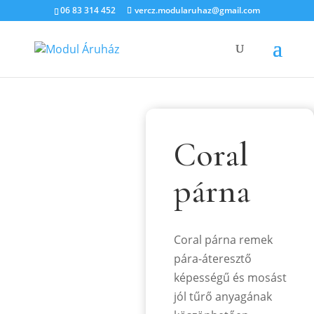
06 83 314 452
vercz.modularuhaz@gmail.com
Coral
párna
Coral párna remek
pára-áteresztő
képességű és mosást
jól tűrő anyagának