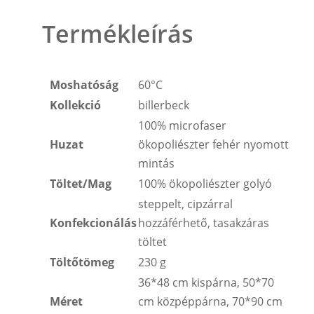
Termékleírás
Moshatóság
60°C
Kollekció
billerbeck
100% microfaser
Huzat
ökopoliészter fehér nyomott
mintás
Töltet/Mag
100% ökopoliészter golyó
steppelt, cipzárral
Konfekcionálás
hozzáférhető, tasakzáras
töltet
Töltőtömeg
230 g
36*48 cm kispárna, 50*70
Méret
cm közpéppárna, 70*90 cm