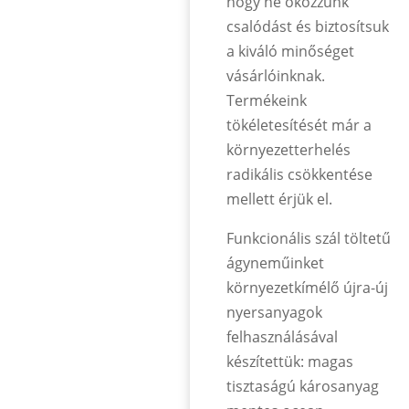
hogy ne okozzunk
csalódást és biztosítsuk
a kiváló minőséget
vásárlóinknak.
Termékeink
tökéletesítését már a
környezetterhelés
radikális csökkentése
mellett érjük el.
Funkcionális szál töltetű
ágyneműinket
környezetkímélő újra-új
nyersanyagok
felhasználásával
készítettük: magas
tisztaságú károsanyag