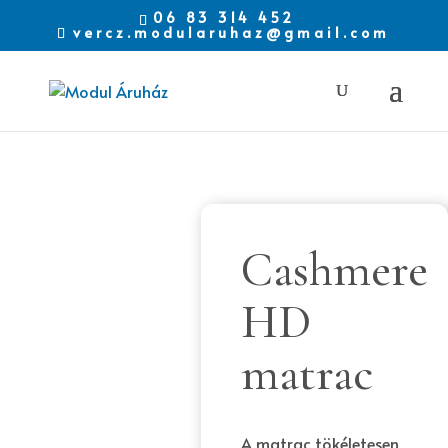
06 83 314 452
vercz.modularuhaz@gmail.com
Cashmere
HD
matrac
A matrac tökéletesen