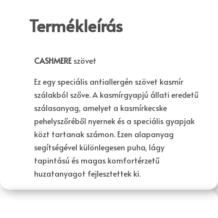
Termékleírás
CASHMERE
szövet
Ez egy speciális antiallergén szövet kasmír
szálakból szőve. A kasmírgyapjú állati eredetű
szálasanyag, amelyet a kasmírkecske
pehelyszőréből nyernek és a speciális gyapjak
közt tartanak számon. Ezen alapanyag
segítségével különlegesen puha, lágy
tapintású és magas komfortérzetű
huzatanyagot fejlesztettek ki.