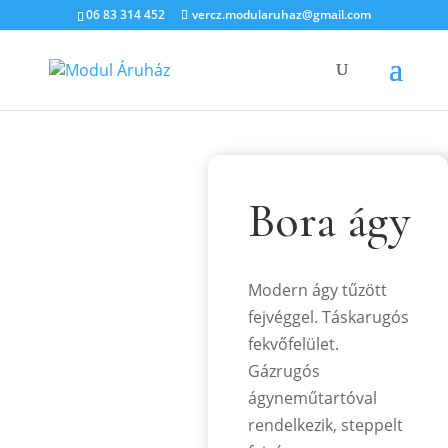
06 83 314 452
vercz.modularuhaz@gmail.com
Bora ágy
Modern ágy tűzött
fejvéggel. Táskarugós
fekvőfelület.
Gázrugós
ágyneműtartóval
rendelkezik, steppelt