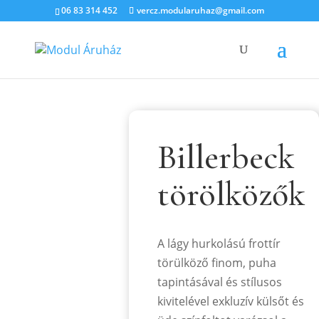
06 83 314 452
vercz.modularuhaz@gmail.com
Billerbeck
törölközők
A lágy hurkolású frottír
törülköző finom, puha
tapintásával és stílusos
kivitelével exkluzív külsőt és