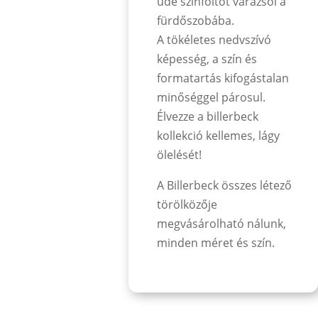
üde színfoltot varázsol a
fürdőszobába.
A tökéletes nedvszívó
képesség, a szín és
formatartás kifogástalan
minőséggel párosul.
Élvezze a billerbeck
kollekció kellemes, lágy
ölelését!
A Billerbeck összes létező
törölközője
megvásárolható nálunk,
minden méret és szín.