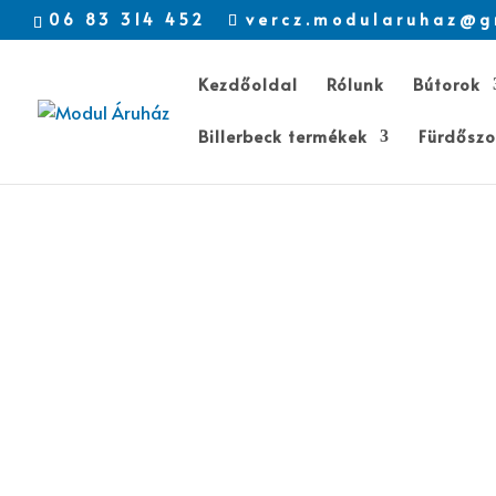
06 83 314 452
vercz.modularuhaz@g
Kezdőoldal
Rólunk
Bútorok
Billerbeck termékek
Fürdőszo