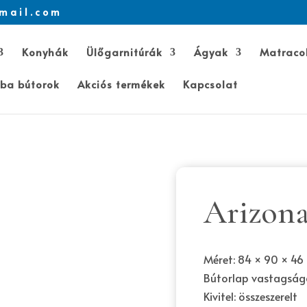
mail.com
Konyhák
Ülőgarnitúrák
Ágyak
Matraco
ba bútorok
Akciós termékek
Kapcsolat
Arizona
Méret: 84 × 90 × 46
Bútorlap vastagság
Kivitel: összeszerelt