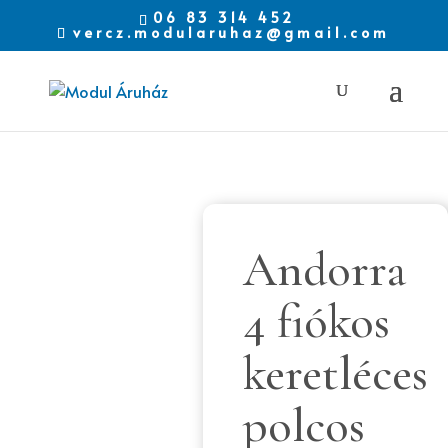
06 83 314 452
vercz.modularuhaz@gmail.com
Andorra
4 fiókos
keretléces
polcos