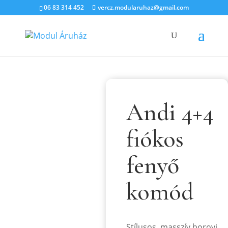
06 83 314 452
vercz.modularuhaz@gmail.com
Andi 4+4
fiókos
fenyő
komód
Stílusos, masszív borovi