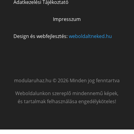
Adatkezelési Tájékoztató
Impresszum
Design és webfejlesztés:
weboldaltneked.hu
modularuhaz.hu © 2026 Minden jog fenntartva
Weboldalunkon szereplő mindennemű képek,
és tartalmak felhasználása engedélyköteles!