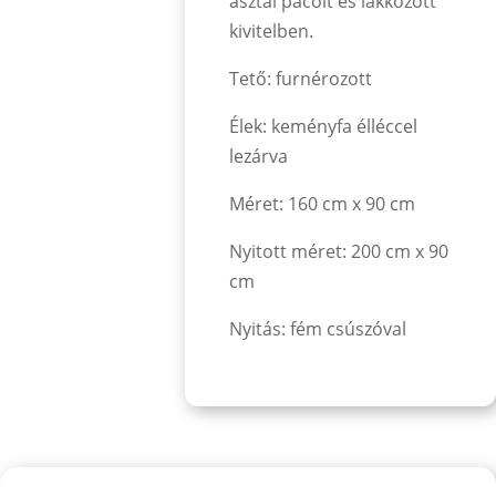
asztal pácolt és lakkozott
kivitelben.
Tető: furnérozott
Élek: keményfa élléccel
lezárva
Méret: 160 cm x 90 cm
Nyitott méret: 200 cm x 90
cm
Nyitás: fém csúszóval