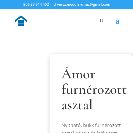
06 83 314 452
vercz.modularuhaz@gmail.com
Ámor
furnérozott
asztal
Nyitható, bükk furnérozott